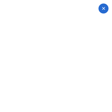
登录平台
✕
标签云列表
按标签聚合浏览相关文章
华为手机主摄参数，对比旗舰，规格差异分析